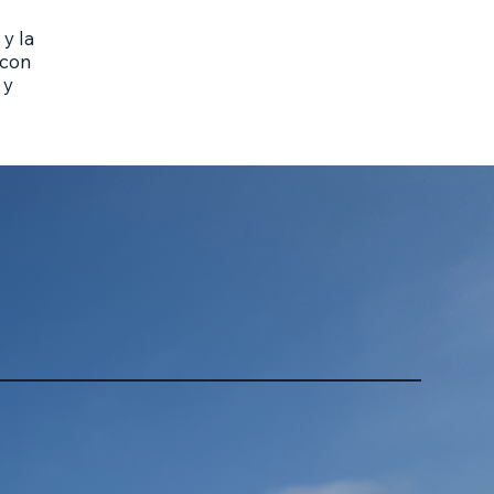
 y la
 con
 y