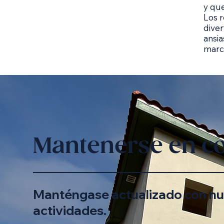
y que
Los r
dive
ansia
marca
Mantenerse en co
Manténgase actualizado con nu
actividades.