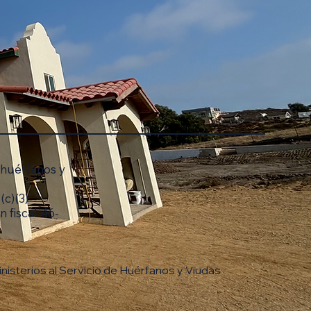
a huérfanos y
(c)(3)
 fiscal 46-
isterios al Servicio de Huérfanos y Viudas