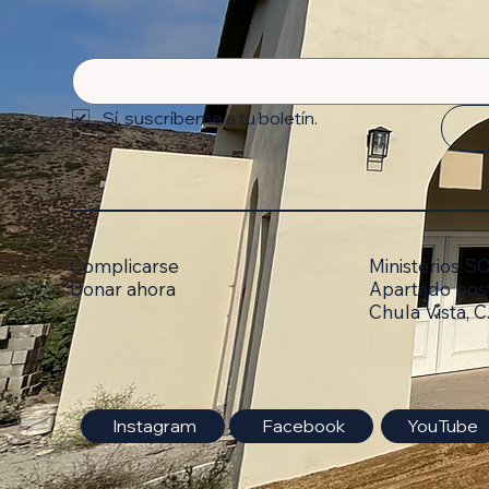
Sí, suscríbeme a tu boletín.
Complicarse
Ministerios 
Donar ahora
Apartado pos
Chula Vista, 
Facebook
Instagram
YouTube