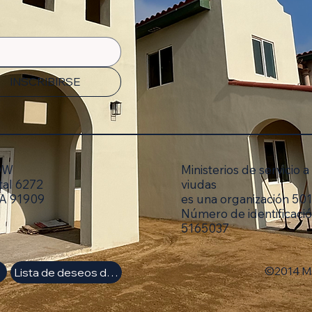
INSCRIBIRSE
SOW
Ministerios de servicio 
tal 6272
viudas
CA 91909
es una organización 501
Número de identificación
5165037
©2014 Min
Lista de deseos de Amazon