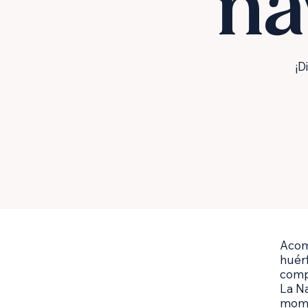
na
¡D
Acom
huér
comp
La N
mome