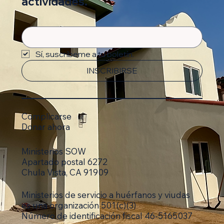
actividades.
Sí, suscríbeme a tu boletín.
INSCRIBIRSE
Complicarse
Donar ahora
Ministerios SOW
Apartado postal 6272
Chula Vista, CA 91909
Ministerios de servicio a huérfanos y viudas
es una organización 501(c)(3)
Número de identificación fiscal 46-5165037