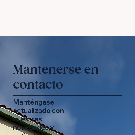
Mantenerse en
contacto
Manténgase
actualizado con
nuestras
novedades y